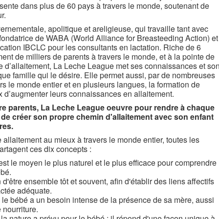
ésente dans plus de 60 pays à travers le monde, soutenant de
r.
rnementale, apolitique et areligieuse, qui travaille tant avec
ofondatrice de WABA (World Alliance for Breasteeding Action) et
ification IBCLC pour les consultants en lactation. Riche de 6
nt de milliers de parents à travers le monde, et à la pointe de
ère d’allaitement, La Leche League met ses connaissances et so
aque famille qui le désire. Elle permet aussi, par de nombreuses
rs le monde entier et en plusieurs langues, la formation de
ux d’augmenter leurs connaissances en allaitement.
tre parents, La Leche League oeuvre pour rendre à chaque
ir de créer son propre chemin d'allaitement avec son enfant
res.
llaitement au mieux à travers le monde entier, toutes les
rtagent ces dix concepts :
est le moyen le plus naturel et le plus efficace pour comprendre
ébé.
'être ensemble tôt et souvent, afin d'établir des liens affectifs
lactée adéquate.
le bébé a un besoin intense de la présence de sa mère, aussi
nourriture.
 la nature a prévu pour le bébé ; il répond d'une façon unique à