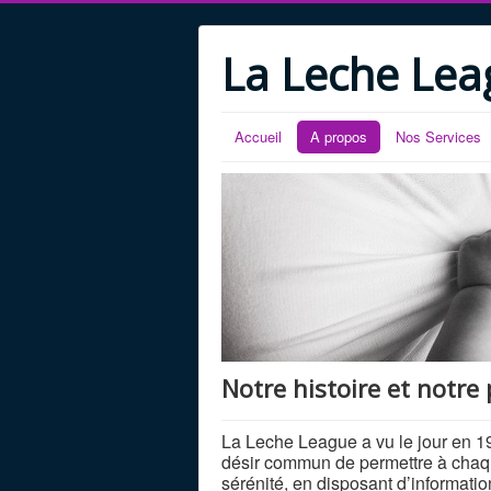
La Leche Lea
Accueil
A propos
Nos Services
Notre histoire et notre
La Leche League a vu le jour en 19
désir commun de permettre à chaque
sérénité, en disposant d’informatio