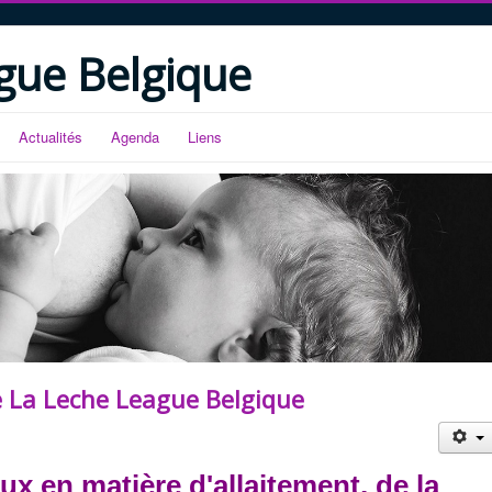
gue Belgique
Actualités
Agenda
Liens
e La Leche League Belgique
x en matière d'allaitement, de la