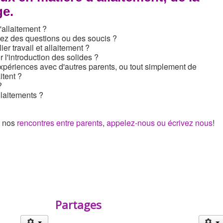
ge.
'allaitement ?
vez des questions ou des soucis ?
r travail et allaitement ?
 l'introduction des solides ?
xpériences avec d'autres parents, ou tout simplement de
itent ?
?
llaitements ?
e nos
rencontres entre parents
,
appelez-nous ou écrivez nous
!
Partages