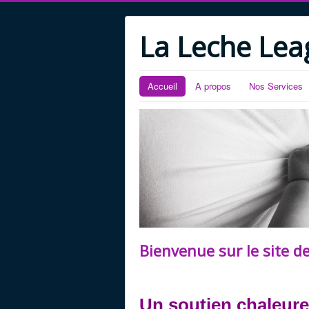
La Leche Lea
Accueil
A propos
Nos Services
Bienvenue sur le site d
Un soutien chaleureu