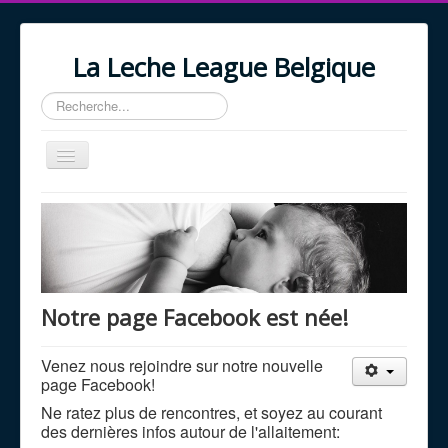
La Leche League Belgique
Rechercher
Basculer
la
navigation
Accueil
A propos
Nos Services
Actualités
Notre page Facebook est née!
Agenda
Venez nous rejoindre sur notre nouvelle
Liens
page Facebook!
Ne ratez plus de rencontres, et soyez au courant
des dernières infos autour de l'allaitement: