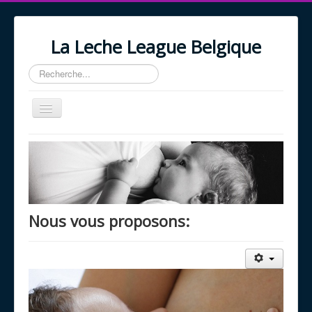
La Leche League Belgique
Rechercher
Basculer
la
navigation
Accueil
A propos
Nos Services
Actualités
Nous vous proposons:
Agenda
Liens