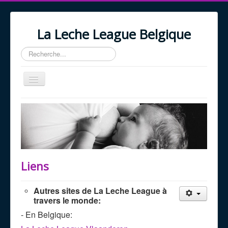
La Leche League Belgique
Rechercher
Basculer
la
navigation
Accueil
A propos
Nos Services
Actualités
Liens
Agenda
Autres sites de La Leche League à
Liens
travers le monde:
- En Belgique: